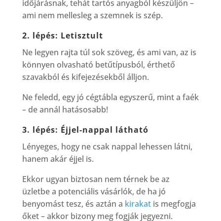
időjárásnak, tehát tartós anyagból készüljön –
ami nem mellesleg a szemnek is szép.
2. lépés: Letisztult
Ne legyen rajta túl sok szöveg, és ami van, az is
könnyen olvasható betűtípusból, érthető
szavakból és kifejezésekből álljon.
Ne feledd, egy jó cégtábla egyszerű, mint a faék
– de annál hatásosabb!
3. lépés: Éjjel-nappal látható
Lényeges, hogy ne csak nappal lehessen látni,
hanem akár éjjel is.
Ekkor ugyan biztosan nem térnek be az
üzletbe a potenciális vásárlók, de ha jó
benyomást tesz, és aztán a
kirakat
is megfogja
őket – akkor bizony meg fogják jegyezni.