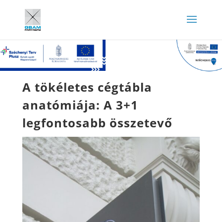
A tökéletes cégtábla
anatómiája: A 3+1
legfontosabb összetevő