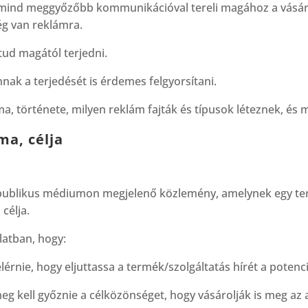
-mind meggyőzőbb kommunikációval tereli magához a vásárl
ég van reklámra.
ud magától terjedni.
nnak a terjedését is érdemes felgyorsítani.
a, története, milyen reklám fajták és típusok léteznek, és 
ma, célja
y publikus médiumon megjelenő közlemény, amelynek egy t
 célja.
rlatban, hogy:
 elérnie, hogy eljuttassa a termék/szolgáltatás hírét a potenc
eg kell győznie a célközönséget, hogy vásárolják is meg az 