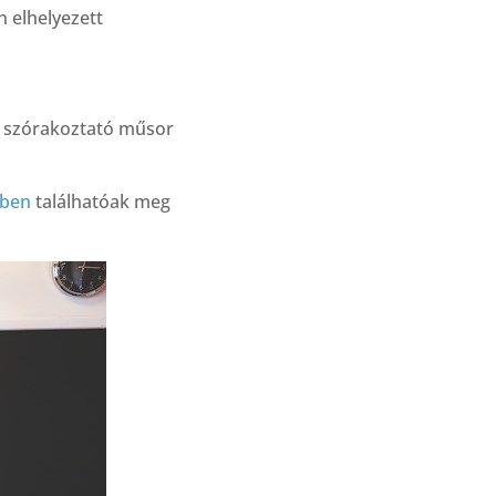
n elhelyezett
ul szórakoztató műsor
mben
találhatóak meg