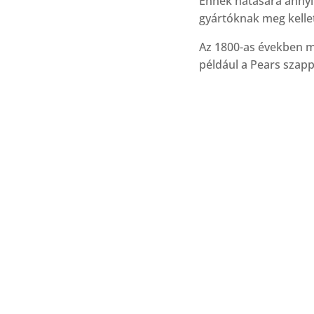
Ennek hatására annyi 
gyártóknak meg kelle
Az 1800-as években 
például a Pears szapp