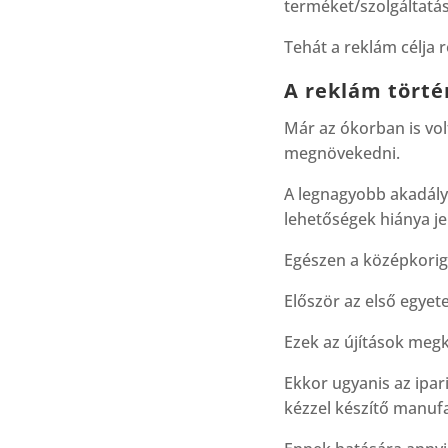
terméket/szolgáltatás
Tehát a reklám célja r
A reklám törté
Már az ókorban is vol
megnövekedni.
A legnagyobb akadályt
lehetőségek hiánya je
Egészen a középkorig 
Először az első egye
Ezek az újítások megk
Ekkor ugyanis az ipa
kézzel készítő manuf