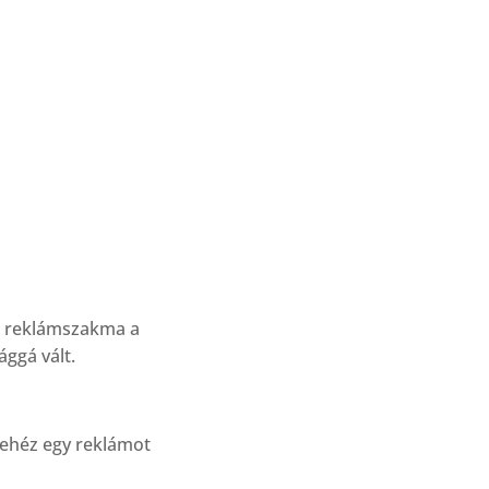
 a reklámszakma a
ággá vált.
nehéz egy reklámot