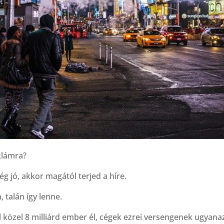
klámra?
ég jó, akkor magától terjed a híre.
, talán így lenne.
 közel 8 milliárd ember él, cégek ezrei versengenek ugyanaz