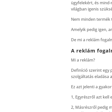
ügyfelekért, és mind
világban igenis szüks
Nem minden termék t
Amelyik pedig igen, a
De mi a reklám fogalm
A reklám fogal
Mi a reklám?
Definíció szerint eg
szolgáltatás eladása a
Ez azt jelenti a gyako
1, Egyrészről azt kell
2, Másrészről pedig m