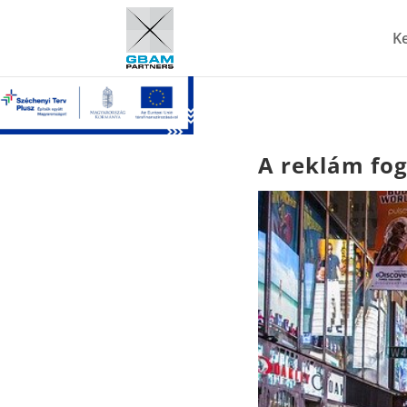
K
A reklám fog