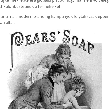
új termék lepte el a globális piacot, hogy már nem volt elé
tt különböztetniük a termékeiket.
már a mai, modern branding kampányok folytak (csak éppe
an által: