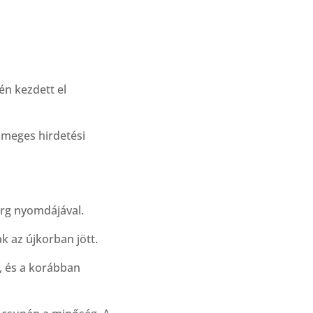
én kezdett el
tömeges hirdetési
rg nyomdájával.
k az újkorban jött.
, és a korábban