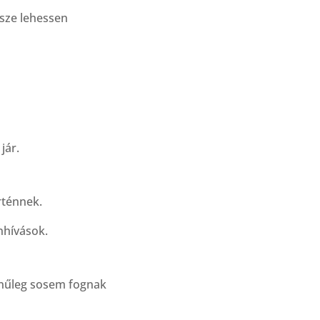
ssze lehessen
jár.
rténnek.
nhívások.
ínűleg sosem fognak