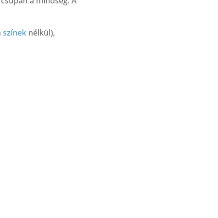
g csupán a minőség. A
n
színek
nélkül),