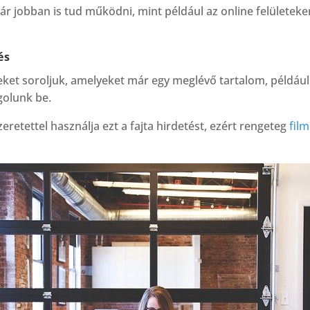
r jobban is tud működni, mint például az online felületeke
és
seket soroljuk, amelyeket már egy meglévő tartalom, példá
olunk be.
eretettel használja ezt a fajta hirdetést, ezért rengeteg
fil