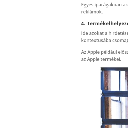
Egyes iparágakban aká
reklámok.
4. Termékelhelyez
Ide azokat a hirdeté
kontextusába csomag
Az Apple például elősz
az Apple termékei.