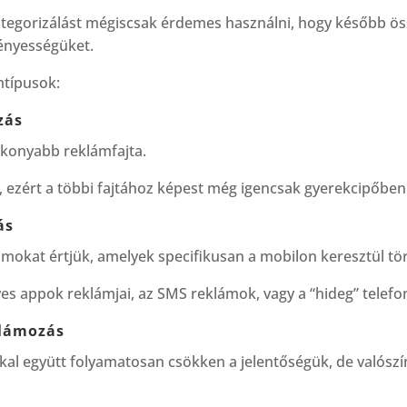
kategorizálást mégiscsak érdemes használni, hogy később ö
ményességüket.
mtípusok:
zás
tékonyabb reklámfajta.
l, ezért a többi fajtához képest még igencsak gyerekcipőben 
ás
lámokat értjük, amelyek specifikusan a mobilon keresztül tö
yes appok reklámjai, az SMS reklámok, vagy a “hideg” telefo
klámozás
kal együtt folyamatosan csökken a jelentőségük, de valósz