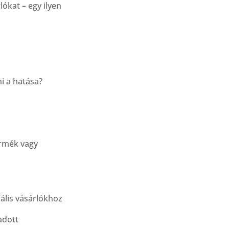
ókat – egy ilyen
mi a hatása?
ermék vagy
iális vásárlókhoz
adott