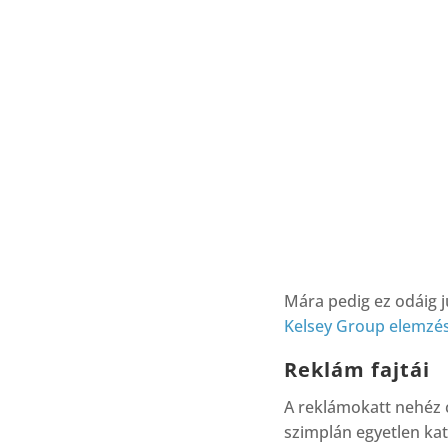
Mára pedig ez odáig j
Kelsey Group elemzé
Reklám fajtái
A reklámokatt nehéz c
szimplán egyetlen kat