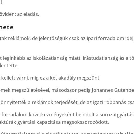
t.
öviden: az eladás.
nete
tak reklámok, de jelentőségük csak az ipari forradalom idej
 leginkább az iskolázatlanság miatti írástudatlanság és a 
lentette.
kellett várni, míg ez a két akadály megszűnt.
temek megszületésével, másodszor pedig Johannes Gutenbe
önnyítették a reklámok terjedését, de az igazi robbanás csa
ri forradalom következményeként beindult a sorozatgyártás
aktúrák gyártási kapacitása megsokszorozódott.