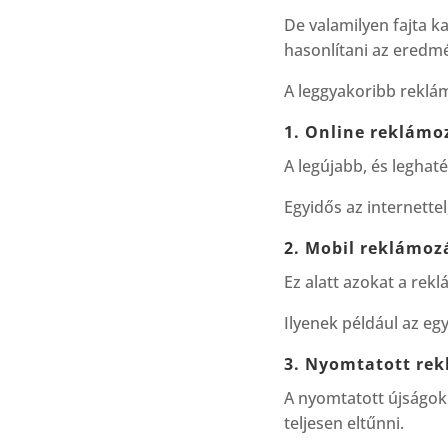
De valamilyen fajta 
hasonlítani az ered
A leggyakoribb reklá
1. Online reklámo
A legújabb, és legha
Egyidős az internette
2. Mobil reklámoz
Ez alatt azokat a rek
Ilyenek például az eg
3. Nyomtatott re
A nyomtatott újságok
teljesen eltűnni.