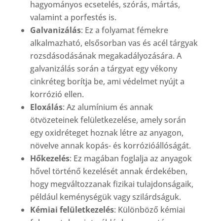
hagyományos ecsetelés, szórás, mártás,
valamint a porfestés is.
Galvanizálás
: Ez a folyamat fémekre
alkalmazható, elsősorban vas és acél tárgyak
rozsdásodásának megakadályozására. A
galvanizálás során a tárgyat egy vékony
cinkréteg borítja be, ami védelmet nyújt a
korrózió ellen.
Eloxálás
: Az alumínium és annak
ötvözeteinek felületkezelése, amely során
egy oxidréteget hoznak létre az anyagon,
növelve annak kopás- és korrózióállóságát.
Hőkezelés
: Ez magában foglalja az anyagok
hővel történő kezelését annak érdekében,
hogy megváltozzanak fizikai tulajdonságaik,
például keménységük vagy szilárdságuk.
Kémiai felületkezelés
: Különböző kémiai