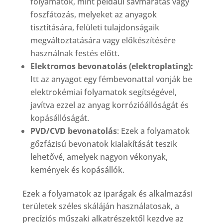
folyamatok, mint például savmaratás vagy
foszfátozás, melyeket az anyagok
tisztítására, felületi tulajdonságaik
megváltoztatására vagy előkészítésére
használnak festés előtt.
Elektromos bevonatolás (elektroplating):
Itt az anyagot egy fémbevonattal vonják be
elektrokémiai folyamatok segítségével,
javítva ezzel az anyag korrózióállóságát és
kopásállóságát.
PVD/CVD bevonatolás
: Ezek a folyamatok
gőzfázisú bevonatok kialakítását teszik
lehetővé, amelyek nagyon vékonyak,
kemények és kopásállók.
Ezek a folyamatok az iparágak és alkalmazási
területek széles skáláján használatosak, a
precíziós műszaki alkatrészektől kezdve az