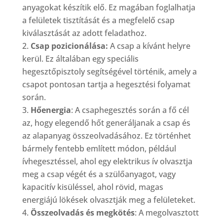
anyagokat készítik elő. Ez magában foglalhatja
a felületek tisztítását és a megfelelő csap
kiválasztását az adott feladathoz.
Csap pozicionálása:
A csap a kívánt helyre
kerül. Ez általában egy speciális
hegesztőpisztoly segítségével történik, amely a
csapot pontosan tartja a hegesztési folyamat
során.
Hőenergia
: A csaphegesztés során a fő cél
az, hogy elegendő hőt generáljanak a csap és
az alapanyag összeolvadásához. Ez történhet
bármely fentebb említett módon, például
ívhegesztéssel, ahol egy elektrikus ív olvasztja
meg a csap végét és a szülőanyagot, vagy
kapacitív kisüléssel, ahol rövid, magas
energiájú lökések olvasztják meg a felületeket.
Összeolvadás és megkötés
: A megolvasztott