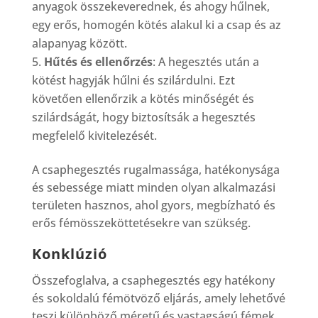
anyagok összekeverednek, és ahogy hűlnek,
egy erős, homogén kötés alakul ki a csap és az
alapanyag között.
Hűtés és ellenőrzés
: A hegesztés után a
kötést hagyják hűlni és szilárdulni. Ezt
követően ellenőrzik a kötés minőségét és
szilárdságát, hogy biztosítsák a hegesztés
megfelelő kivitelezését.
A csaphegesztés rugalmassága, hatékonysága
és sebessége miatt minden olyan alkalmazási
területen hasznos, ahol gyors, megbízható és
erős fémösszeköttetésekre van szükség.
Konklúzió
Összefoglalva, a csaphegesztés egy hatékony
és sokoldalú fémötvöző eljárás, amely lehetővé
teszi különböző méretű és vastagságú fémek