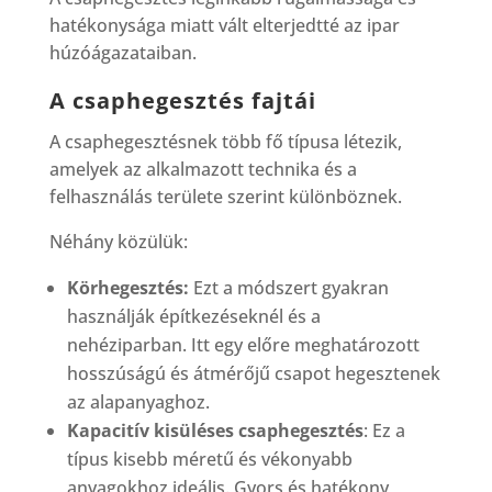
hatékonysága miatt vált elterjedtté az ipar
húzóágazataiban.
A csaphegesztés fajtái
A csaphegesztésnek több fő típusa létezik,
amelyek az alkalmazott technika és a
felhasználás területe szerint különböznek.
Néhány közülük:
Körhegesztés:
Ezt a módszert gyakran
használják építkezéseknél és a
nehéziparban. Itt egy előre meghatározott
hosszúságú és átmérőjű csapot hegesztenek
az alapanyaghoz.
Kapacitív kisüléses csaphegesztés
: Ez a
típus kisebb méretű és vékonyabb
anyagokhoz ideális. Gyors és hatékony,