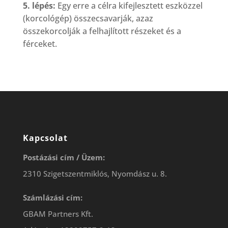
5. lépés:
Egy erre a célra kifejlesztett eszközzel
(korcológép) összecsavarják, azaz
összekorcolják a felhajlított részeket és a
férceket.
Kapcsolat
Postázási cím / Üzem:
2310 Szigetszentmiklós, Nyomdász u. 8.
Számlázási cím:
GBAM Partners Kft.