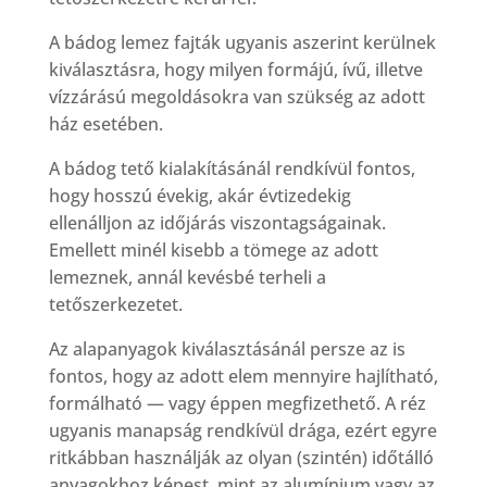
A bádog lemez fajták ugyanis aszerint kerülnek
kiválasztásra, hogy milyen formájú, ívű, illetve
vízzárású megoldásokra van szükség az adott
ház esetében.
A bádog tető kialakításánál rendkívül fontos,
hogy hosszú évekig, akár évtizedekig
ellenálljon az időjárás viszontagságainak.
Emellett minél kisebb a tömege az adott
lemeznek, annál kevésbé terheli a
tetőszerkezetet.
Az alapanyagok kiválasztásánál persze az is
fontos, hogy az adott elem mennyire hajlítható,
formálható — vagy éppen megfizethető. A réz
ugyanis manapság rendkívül drága, ezért egyre
ritkábban használják az olyan (szintén) időtálló
anyagokhoz képest, mint az alumínium vagy az