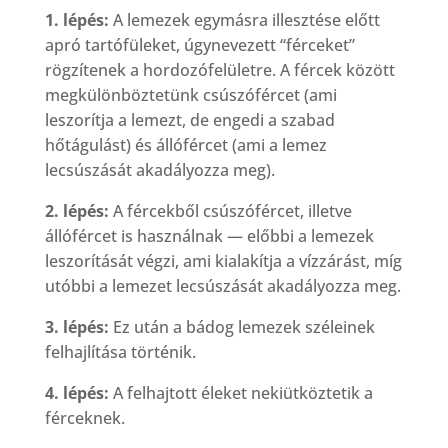
1. lépés:
A lemezek egymásra illesztése előtt
apró tartófüleket, úgynevezett “férceket”
rögzítenek a hordozófelületre. A fércek között
megkülönböztetünk csúszófércet (ami
leszorítja a lemezt, de engedi a szabad
hőtágulást) és állófércet (ami a lemez
lecsúszását akadályozza meg).
2. lépés:
A fércekből csúszófércet, illetve
állófércet is használnak — előbbi a lemezek
leszorítását végzi, ami kialakítja a vízzárást, míg
utóbbi a lemezet lecsúszását akadályozza meg.
3. lépés:
Ez után a bádog lemezek széleinek
felhajlítása történik.
4. lépés:
A felhajtott éleket nekiütköztetik a
férceknek.