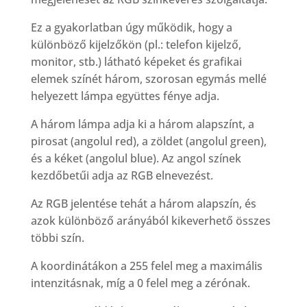
Ez a gyakorlatban úgy működik, hogy a
különböző kijelzőkön (pl.: telefon kijelző,
monitor, stb.) látható képeket és grafikai
elemek színét három, szorosan egymás mellé
helyezett lámpa együttes fénye adja.
A három lámpa adja ki a három alapszínt, a
pirosat (angolul red), a zöldet (angolul green),
és a kéket (angolul blue). Az angol színek
kezdőbetűi adja az RGB elnevezést.
Az RGB jelentése tehát a három alapszín, és
azok különböző arányából kikeverhető összes
többi szín.
A koordinátákon a 255 felel meg a maximális
intenzitásnak, míg a 0 felel meg a zérónak.