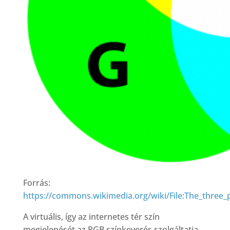
Forrás:
https://commons.wikimedia.org/wiki/File:The_three
A virtuális, így az internetes tér szín
megjelenését az RGB színkeverés szolgáltatja.