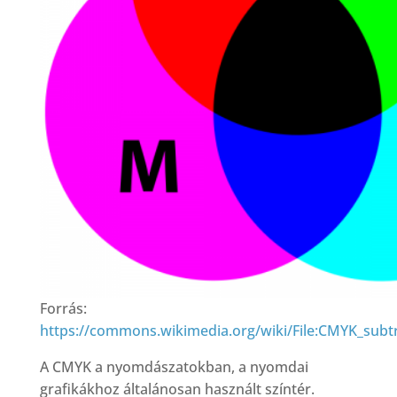
Forrás:
https://commons.wikimedia.org/wiki/File:CMYK_subtr
A CMYK a nyomdászatokban, a nyomdai
grafikákhoz általánosan használt színtér.