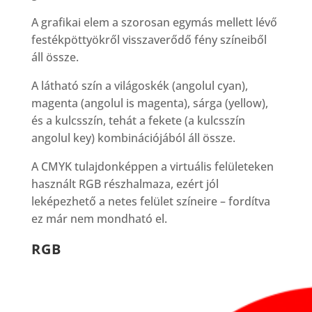
A grafikai elem a szorosan egymás mellett lévő
festékpöttyökről visszaverődő fény színeiből
áll össze.
A látható szín a világoskék (angolul cyan),
magenta (angolul is magenta), sárga (yellow),
és a kulcsszín, tehát a fekete (a kulcsszín
angolul key) kombinációjából áll össze.
A CMYK tulajdonképpen a virtuális felületeken
használt RGB részhalmaza, ezért jól
leképezhető a netes felület színeire – fordítva
ez már nem mondható el.
RGB