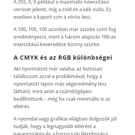
A 255, 0, 0 például a maximális intenzitású
vöröset jelenti, míg a zöld és a kék nulla. Ez
esetben a kapott szín a vörös lesz.
A 100, 100, 100 azonban már szürke színt fog
eredményezni, mert a három alapszín 100-as
intenzitású keveredése bizony szürke.
A CMYK és az RGB különbségei
Aki nyomtatott már valaha, az biztosan
találkozott azzal a problémával, hogy a
nyomtatott lapon más végeredmény lesz
látható, mint amit a számítógépen
beállítottunk – még ha csak minimális is az
eltérés.
A nyomdai vagy grafikai világban dolgozók jól
tudják, hogy a legnagyobb eltérést a
narancssárga és a barna szín létrehozása